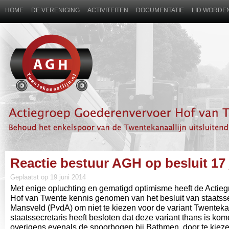
HOME
DE VERENIGING
ACTIVITEITEN
DOCUMENTATIE
LID WORDEN
Reactie bestuur AGH op besluit 17 
Geplaatst op 19 juni 2014
Met enige opluchting en gematigd optimisme heeft de Acti
Hof van Twente kennis genomen van het besluit van staatss
Mansveld (PvdA) om niet te kiezen voor de variant Twenteka
staatssecretaris heeft besloten dat deze variant thans is ko
overigens evenals de spoorbogen bij Bathmen, door te kieze