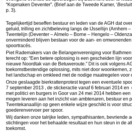
“Kopmaken Deventer”. (Brief aan de Tweede Kamer, ‘
Beslui
p. 3).
Tegelijkertijd beseffen bestuur en leden van de AGH dat over
geluid, trilling en zichtbeleving langs de IJssellijn (Arnhem 
Twentelijn (Deventer – Almelo – Borne – Hengelo – Oldenza
onverminderd blijven bestaan voor de aan- en omwonenden
spoortracés.
Piet Rademakers van de Belangenvereniging voor Bathmen 
terecht op: “Een betere oplossing is een gescheiden lijn vo
nieuwe Noordtak van de Betuweroute.” Dit is ook volgens A
toekomstbestendige oplossing, mits niet door woonkernen, z
het landschap en omkleed met de nodige maatregelen voo
Onze geslaagde bierkrattenprotest tegen een eventuele sp
7 september 2013 , de stickeractie vanaf 6 februari 2014 en 
met politici en burgers in Goor van 24 mei 2014 hebben een
mogen leveren aan het inzicht van ambtenaren, bestuur en po
Twentekanaallijn op geen enkele wijze geschikt is voor struct
goederenvervoer per spoor.
Wij danken onze talrijke leden, sympathisanten, bevriende 
stichtingen voor het behaalde resultaat en hun steun in de a
toekomst.