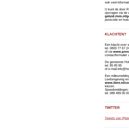
ook veel informat
U kunt de door RI
opvragen via de 
geluid.rivm.nl/
postcode en huis
KLACHTEN?
Een klacht over 
tel. 0800 77 67 2
of via
www.prora
contactformulier 
De gemeente Hof 
tel. 85 85 85
of e-mail info@ho
Een milieumelding
Leefomgeving en 
www.ilent.nl/co
kiezen.
Spoedmeldingen 
tel. 088 489 00 0
TWITTER
Tweets van @tw