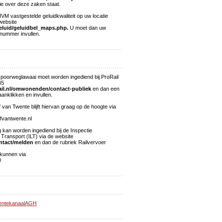
ie over deze zaken staat.
VM vastgestelde geluidkwaliteit op uw locatie
website
geluid/geluidbel_maps.php.
U moet dan uw
nummer invullen.
spoorweglawaai moet worden ingediend bij ProRail
45
il.nl/omwonenden/contact-publiek
en dan een
aanklikken en invullen.
van Twente blijft hiervan graag op de hoogte via
fvantwente.nl
 kan worden ingediend bij de Inspectie
Transport (ILT) via de website
ntact/melden
en dan de rubriek Railvervoer
kunnen via
0
entekanaalAGH