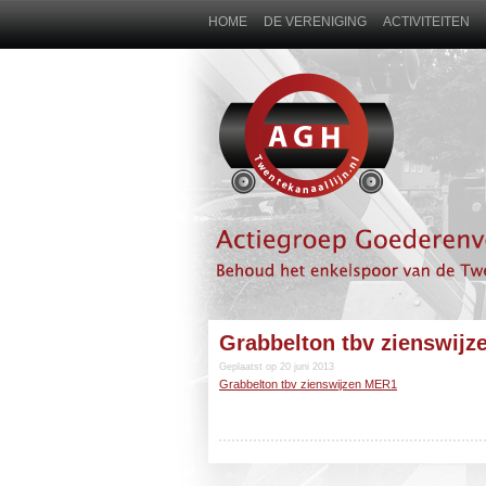
HOME
DE VERENIGING
ACTIVITEITEN
Grabbelton tbv zienswij
Geplaatst op 20 juni 2013
Grabbelton tbv zienswijzen MER1