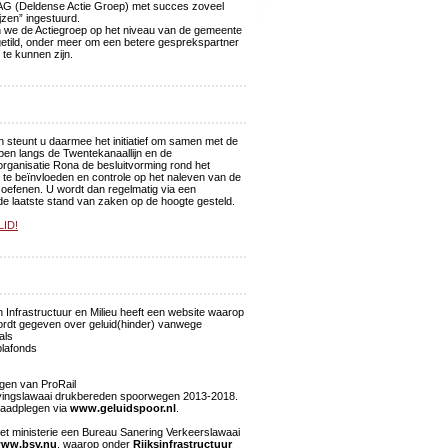
 DAG (Deldense Actie Groep) met succes zoveel
jzen” ingestuurd.
 we de Actiegroep op het niveau van de gemeente
etild, onder meer om een betere gesprekspartner
te kunnen zijn.
an steunt u daarmee het initiatief om samen met de
pen langs de Twentekanaallijn en de
rganisatie Rona de besluitvorming rond het
te beïnvloeden en controle op het naleven van de
e oefenen. U wordt dan regelmatig via een
de laatste stand van zaken op de hoogte gesteld.
ID!
n Infrastructuur en Milieu heeft een website waarop
wordt gegeven over geluid(hinder) vanwege
als
plafonds
agen van ProRail
evingslawaai drukbereden spoorwegen 2013-2018.
 raadplegen via
www.geluidspoor.nl
.
et ministerie een Bureau Sanering Verkeerslawaai
ww.bsv.nu
, waarop onder
Rijksinfrastructuur