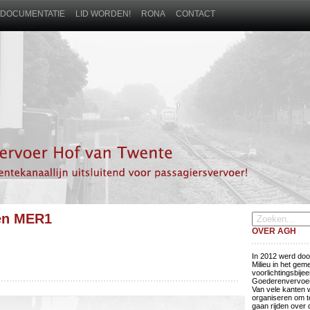
DOCUMENTATIE
LID WORDEN!
RONA
CONTACT
zen MER1
OVER AGH
In 2012 werd door
Milieu in het ge
voorlichtingsbij
Goederenvervoer
Van vele kanten
organiseren om t
gaan rijden over 