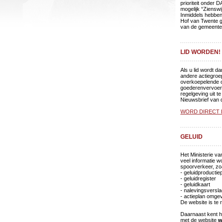
prioriteit onder
mogelijk “Zienswi
Inmiddels hebben
Hof van Twente g
van de gemeente 
LID WORDEN!
Als u lid wordt d
andere actiegroe
overkoepelende o
goederenvervoer 
regelgeving uit t
Nieuwsbrief van 
WORD DIRECT L
GELUID
Het Ministerie va
veel informatie 
spoorverkeer, zo
- geluidproductie
- geluidregister
- geluidkaart
- nalevingsversl
- actieplan omg
De website is te
Daarnaast kent h
met de website
w